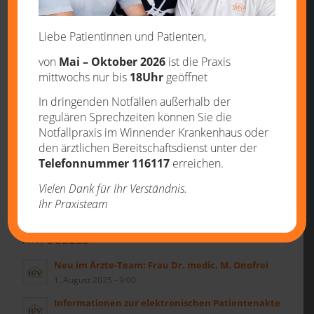
19. JULI 2024
/
VON
STEPHAN BOGUSCH
Liebe Patientinnen und Patienten,
Eintrag teilen
von
Mai – Oktober 2026
ist die Praxis
mittwochs nur bis
18Uhr
geöffnet
In dringenden Notfällen außerhalb der
regulären Sprechzeiten können Sie die
Notfallpraxis im Winnender Krankenhaus oder
den ärztlichen Bereitschaftsdienst unter der
Telefonnummer 116117
erreichen.
Vielen Dank für Ihr Verständnis.
Ihr Praxisteam
AKTUELLES
Neu im Ärzte-Team: Frau Dr. medic. M. Onofrei
1. August 2025 - 9:00
Informationen zur elektronischen Patientenakte