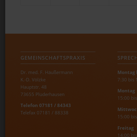
GEMEINSCHAFTSPRAXIS
SPREC
Dr. med. F. Häußermann
Montag b
K.-D. Völzke
7:30 bis
Hauptstr. 48
Montag
73655 Plüderhausen
15:00 bi
Telefon 07181 / 84343
Mittwoc
Telefax 07181 / 88338
15:00 bi
Freitag
14:00 bi