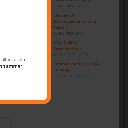
22. Mai 2025 - 12:03
Jobangebot:
Assistenzärztin/-arzt in
Teilzeit
20. Mai 2025 - 9:30
NEU: Online-
Terminanfrage
17. April 2023 - 12:14
allpraxis im
Information zur Corona-
onnummer
Impfung
5. November 2021 - 10:00