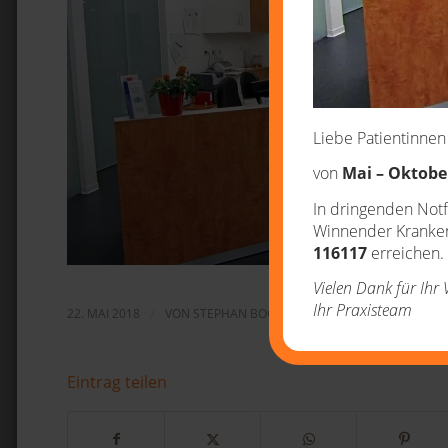
Liebe Patientinnen
von
Mai – Oktobe
In dringenden Notf
Winnender Krankenh
116117
erreichen.
Vielen Dank für Ihr 
Ihr Praxisteam
22. MAI 2018
/
VON
STEPHAN BOGUSCH
Eintrag teilen