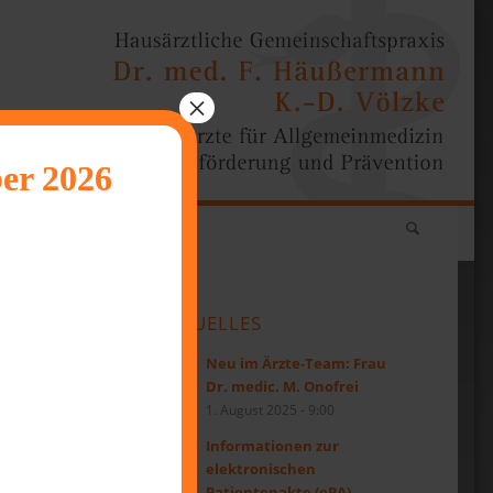
×
er 2026
AKTUELLES
Neu im Ärzte-Team: Frau
Dr. medic. M. Onofrei
1. August 2025 - 9:00
Informationen zur
elektronischen
Patientenakte (ePA)