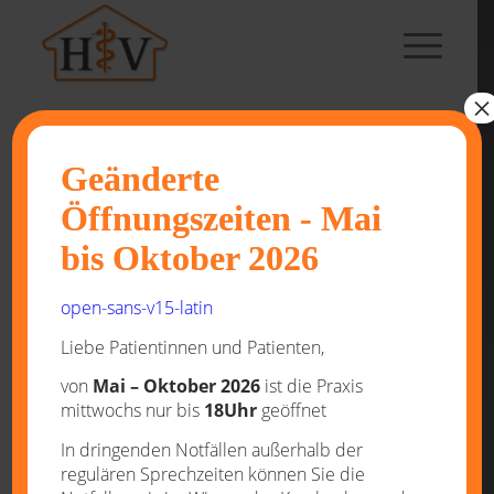
×
OPEN-SANS-V15-LATIN
Geänderte
Öffnungszeiten - Mai
open-sans-v15-latin
bis Oktober 2026
7. NOVEMBER 2019
/
VON
STEPHAN BOGUSCH
open-sans-v15-latin
Liebe Patientinnen und Patienten,
Eintrag teilen
von
Mai – Oktober 2026
ist die Praxis
mittwochs nur bis
18Uhr
geöffnet
In dringenden Notfällen außerhalb der
regulären Sprechzeiten können Sie die