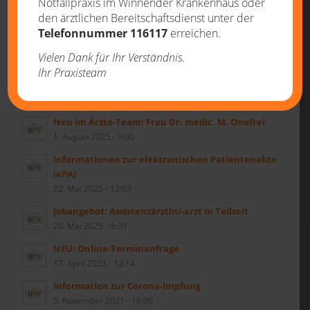
Notfallpraxis im Winnender Krankenhaus oder
den ärztlichen Bereitschaftsdienst unter der
Telefonnummer 116117
erreichen.
Vielen Dank für Ihr Verständnis.
Ihr Praxisteam
AKTUELLES
Neu im Ärzte-Team: Frau Dr. medic. M. Onofrei
1. August 2025 - 9:00
Informationen zur elektronischen Patientenakte
(ePA)
22. Mai 2025 - 12:03
Jobangebot: Assistenzärztin/-arzt in Teilzeit
20. Mai 2025 - 9:30
NEU: Online-Terminanfrage
17. April 2023 - 12:14
Information zur Corona-Impfung
5. November 2021 - 10:00