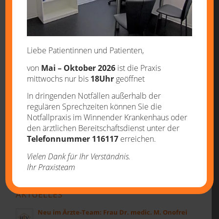
22. MAI 2018
/
VON
STEPHAN BOGUSCH
Liebe Patientinnen und Patienten,
von
Mai – Oktober 2026
ist die Praxis
Eintrag teilen
mittwochs nur bis
18Uhr
geöffnet
In dringenden Notfällen außerhalb der
regulären Sprechzeiten können Sie die
Notfallpraxis im Winnender Krankenhaus oder
den ärztlichen Bereitschaftsdienst unter der
Telefonnummer 116117
erreichen.
Vielen Dank für Ihr Verständnis.
Ihr Praxisteam
AKTUELLES
Neu im Ärzte-Team: Frau Dr. medic. M. Onofrei